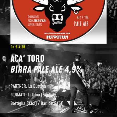
Da € 4,00
ACA' TORO
BIRRA PALE ALE 4,9%
PARTNER: La Buttiga
FORMATI: Lattina (33cl) /
Bottiglia (33cl) / Barilotto (5l)