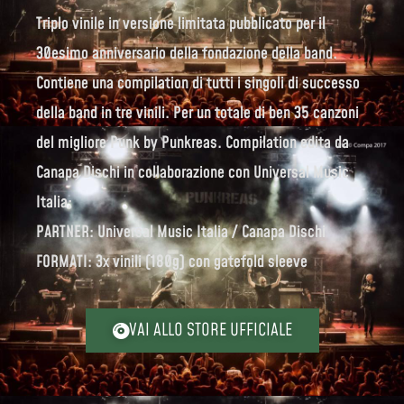
Triplo vinile in versione limitata pubblicato per il
30esimo anniversario della fondazione della band.
Contiene una compilation di tutti i singoli di successo
della band in tre vinili. Per un totale di ben 35 canzoni
del migliore Punk by Punkreas. Compilation edita da
Canapa Dischi in collaborazione con Universal Music
Italia;
PARTNER: Universal Music Italia / Canapa Dischi
FORMATI: 3x vinili (180g) con gatefold sleeve
VAI ALLO STORE UFFICIALE