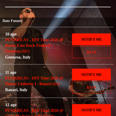
Date Future
10 ago
NOTIFY ME
PUNKREAS - DIY Tour 2026 @
Bentu Estu Rock Festival -
Gonnesa (SU)
RSVP
Gonnesa, Italy
11 ago
NOTIFY ME
PUNKREAS - DIY Tour 2026 @
Piazza Umberto I - Banari (SS)
RSVP
Banari, Italy
12 ago
NOTIFY ME
PUNKREAS - DIY Tour 2026 @