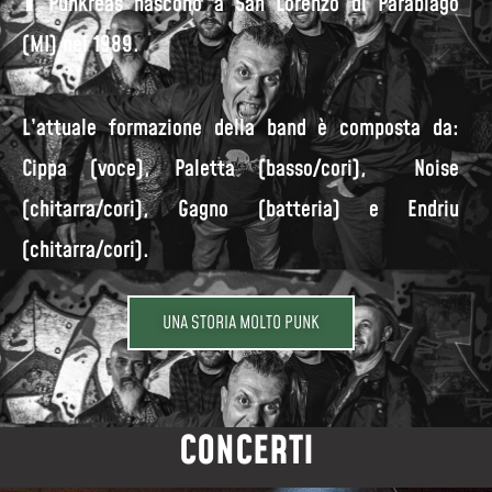
Punkreas nascono a San Lorenzo di Parabiago
(MI) nel 1989.
L’attuale formazione della band è composta da:
Cippa (voce), Paletta (basso/cori), Noise
(chitarra/cori), Gagno (batteria) e Endriu
(chitarra/cori).
UNA STORIA MOLTO PUNK
CONCERTI